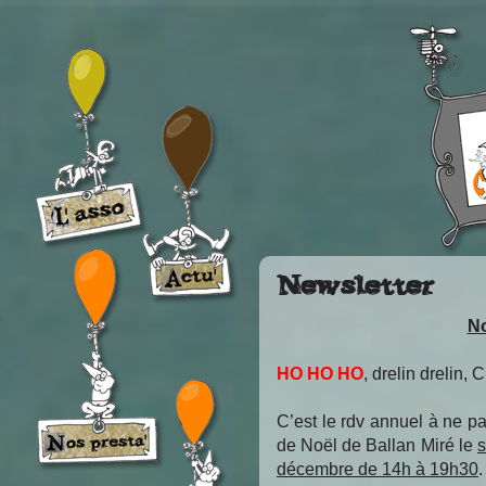
Newsletter
N
HO HO HO
, drelin drelin,
C’est le rdv annuel à ne p
de Noël de Ballan Miré le
s
décembre de 14h à 19h30
.